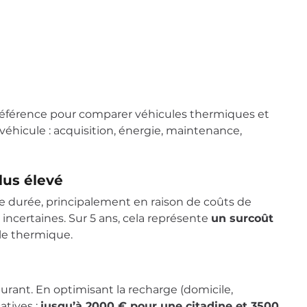
 référence pour comparer véhicules thermiques et
n véhicule : acquisition, énergie, maintenance,
plus élevé
ue durée, principalement en raison de coûts de
 incertaines. Sur 5 ans, cela représente
un surcoût
le thermique.
urant. En optimisant la recharge (domicile,
atives :
jusqu’à 2000 € pour une citadine et 3500