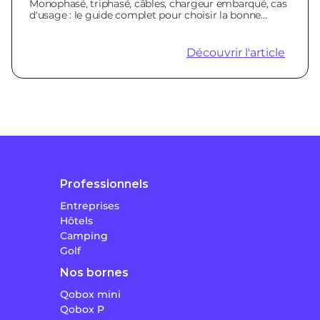
Monophasé, triphasé, câbles, chargeur embarqué, cas
d'usage : le guide complet pour choisir la bonne
borne.
Découvrir l'article
Professionnels
Entreprises
Hôtels
Camping
Golf
Nos bornes
Qobox mini
Qobox P