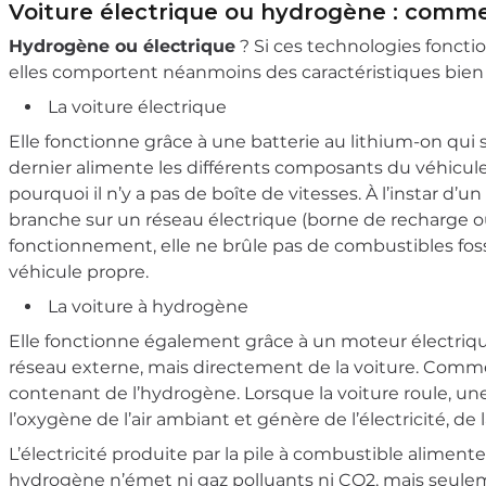
Voiture électrique ou hydrogène : comme
Hydrogène ou électrique
? Si ces technologies foncti
elles comportent néanmoins des caractéristiques bien d
La voiture électrique
Elle fonctionne grâce à une batterie au lithium-on qui st
dernier alimente les différents composants du véhicule 
pourquoi il n’y a pas de boîte de vitesses. À l’instar d’u
branche sur un réseau électrique (borne de recharge ou
fonctionnement, elle ne brûle pas de combustibles fossil
véhicule propre.
La voiture à hydrogène
Elle fonctionne également grâce à un moteur électrique
réseau externe, mais directement de la voiture. Comm
contenant de l’hydrogène. Lorsque la voiture roule, un
l’oxygène de l’air ambiant et génère de l’électricité, de 
L’électricité produite par la pile à combustible aliment
hydrogène n’émet ni gaz polluants ni CO2, mais seulem