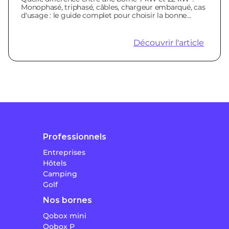
Monophasé, triphasé, câbles, chargeur embarqué, cas
d'usage : le guide complet pour choisir la bonne
borne.
Découvrir l'article
Professionnels
Entreprises
Hôtels
Camping
Golf
Nos bornes
Qobox mini
Qobox P