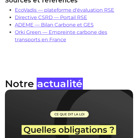
Sources et références
EcoVadis — plateforme d'évaluation RSE
Directive CSRD — Portail RSE
ADEME — Bilan Carbone et GES
Orki Green — Empreinte carbone des
transports en France
Notre
actualité