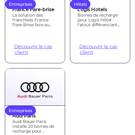
Entreprises
Hôtels
France Pare-brise
Logis Hotels
La solution des
Bornes de recharge
franchisés France
pour Logis Hôtel :
Pare-Brise face au
l'atout différenciant
défi de
des hôteliers
l'électrification
indépendants
Découvrir le cas
Découvrir le cas
client
client
Entreprises
Audi Paris
Audi Bauer Paris
installe 20 bornes de
recharge pour