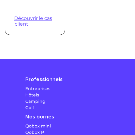
véhicules électriques
avec Qovoltis
Découvrir le cas
client
Professionnels
Entreprises
Hôtels
Camping
Golf
Nos bornes
Qobox mini
Qobox P